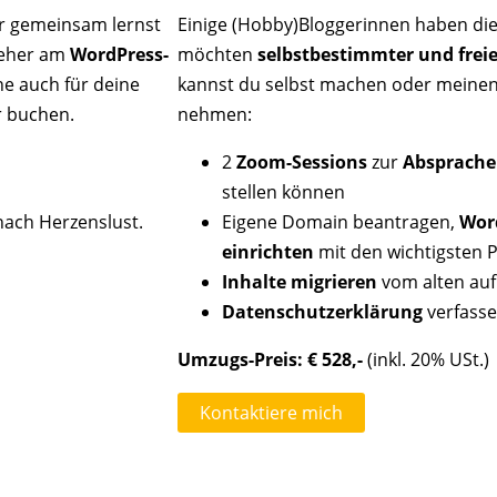
er gemeinsam lernst
Einige (Hobby)Bloggerinnen haben die 
t eher am
WordPress-
möchten
selbstbestimmter und freie
ne auch für deine
kannst du selbst machen oder meine
r buchen.
nehmen:
2
Zoom-Sessions
zur
Absprache
stellen können
nach Herzenslust.
Eigene Domain beantragen,
Word
einrichten
mit den wichtigsten P
Inhalte migrieren
vom alten auf
Datenschutzerklärung
verfasse
Umzugs-Preis: € 528,-
(inkl. 20% USt.)
Kontaktiere mich